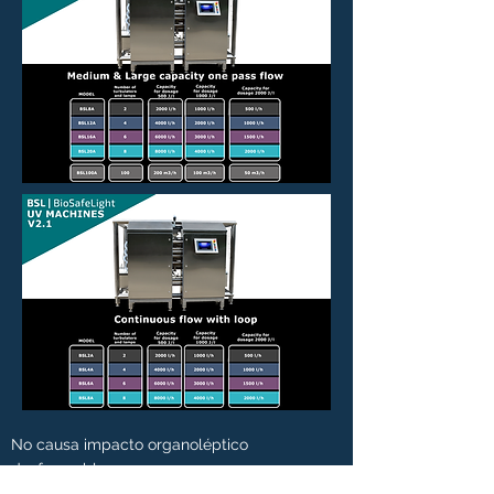
No causa impacto organoléptico
desfavorable
No causa degradación térmica